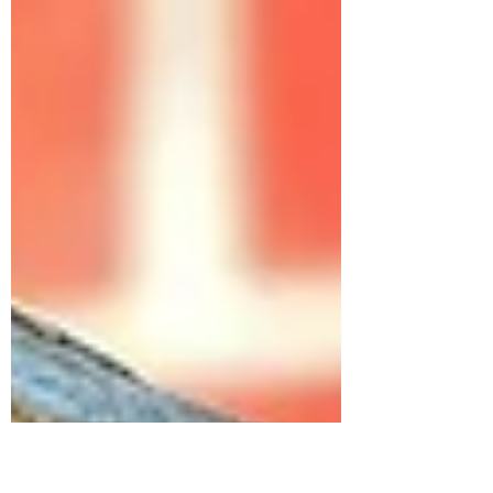
outils… et pourtant, lorsqu’un conflit
devient important, il arrive un moment où
la lucidité s’effrite, où l’émotion prend le
dessus, où chacun·e se replie sur sa
propre lecture de la situation. C’est
précisément là que l’intervention d’un
tiers spécialisé en médiation prend tout
son sens, surtout si cette personne
dispose, en plus, d’une solide compéte