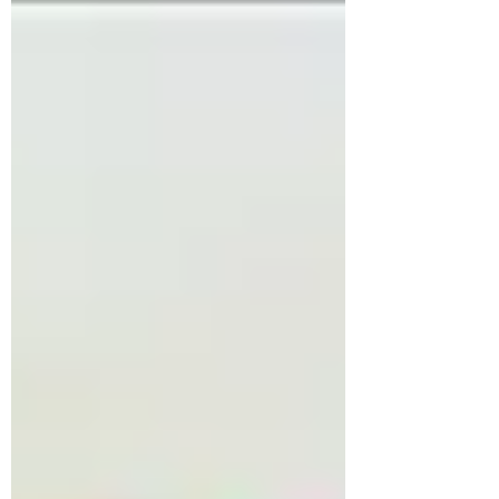
marqué un avant et un après dans ma
manière de comprendre les relations au
travail. Il s’agit d’un conflit avec une
personne de mon équipe, qui m’a
accusée de harcèlement.Un choc. Un
véritable tsunami. En partageant ce que je
vivais autour de moi, j’ai réalisé que je
n’étais pas