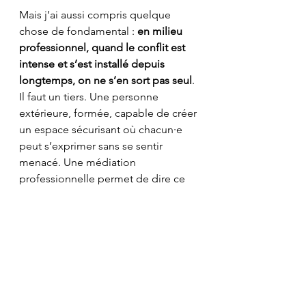
Mais j’ai aussi compris quelque 
chose de fondamental : 
en milieu 
professionnel, quand le conflit est 
intense et s’est installé depuis 
longtemps, on ne s’en sort pas seul
.
Il faut un tiers. Une personne 
extérieure, formée, capable de créer 
un espace sécurisant où chacun·e 
peut s’exprimer sans se sentir 
menacé. Une médiation 
professionnelle permet de dire ce 
qui est resté bloqué, d’entendre ce 
qui n’a jamais été dit et d’envisager 
des solutions que personne n’arrive 
à voir quand il est embarqué dans le 
conflit.
Aujourd’hui, je suis convaincue que 