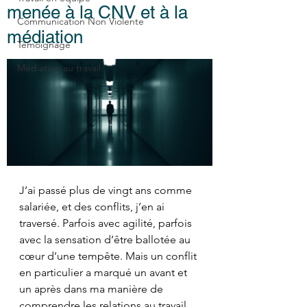
menée à la CNV et à la
Communication Non Violente
médiation
Témoignage
Médiation au travail
J’ai passé plus de vingt ans comme 
salariée, et des conflits, j’en ai 
traversé. Parfois avec agilité, parfois 
avec la sensation d’être ballotée au 
cœur d’une tempête. Mais un conflit 
en particulier a marqué un avant et 
un après dans ma manière de 
comprendre les relations au travail.